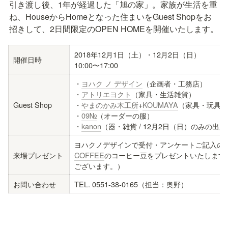
引き渡し後、1年が経過した「旭の家」。家族が生活を重
ね、HouseからHomeとなった住まいをGuest Shopをお
招きして、2日間限定のOPEN HOMEを開催いたします。
2018年12月1日（土）・12月2日（日）

開催日時
10:00〜17:00
・
ヨハク ノ デザイン
（企画者・工務店）

・
アトリエヨクト
（家具・生活雑貨）

Guest Shop
・
やまのかみ木工所
+
KOUMAYA
（家具・玩具）

・
09№
（オーダーの服）

・
kanon
（器・雑貨 / 12月2日（日）のみの出
ヨハクノデザインで受付・アンケートご記入の
来場プレゼント
COFFEE
のコーヒー豆をプレゼントいたします
ございます。）
お問い合わせ
TEL. 0551-38-0165（担当：奥野）