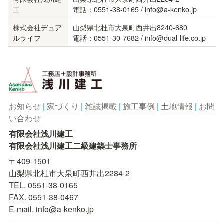
⼯
電話：0551-38-0165 / info@a-kenko.jp
株式会社デュア
⼭梨県北杜市⼤泉町⻄井出8240-680

ルライフ
電話：0551-30-7682 / info@dual-life.co.jp
お知らせ
| 
家づくり
 | 
雑誌掲載
 | 
施工事例
 | 
土地情報
 | 
お問
い合わせ
有限会社浅川建工

有限会社浅川建工二級建築士事務所
〒409-1501

山梨県北杜市大泉町西井出2284-2

TEL. 0551-38-0165

FAX. 0551-38-0467

E-mail. info@a-kenko.jp