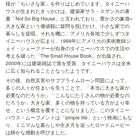
様が「ちいさな家」を作りはじめています。タイニーハ
ウスが⽣まれたきっかけは、建築家サラ・スザンカの著
書「Not So Big House」と⾔われており、豊かさの象徴=
⼤きな家という価値観に疑問を投げかけ、⼩さな家での
暮らしを提唱。それを機に、アメリカ各地で少しずつタ
イニーハウスが広まり、1999年にアメリカの美術教師ジ
ェイ・シェーファーが⾃⾝のタイニーハウスでの⽣活や
考えを綴った「The Small House Book」が出版され、
2000年には建築雑誌で賞を受賞、タイニーハウスは全⽶
に広く知られることとなったようです。
その後、⾃然災害やサブプライムローン問題によって、
多くの⼈々が住まいを失うことで、「本当に⼤きな家が
必要なのだろうか」「こんなにたくさんの物が必要なの
だろうか」⼤きな家、多くの物を持っている⽅がより幸
せ、という概念を覆すことになりました。このタイニー
ハウス・ムーブメントは「simple life」という映画にもな
り、ミニマムな暮らしや⽣き⽅を追ったロードムービー
は静かな感動を呼びました。