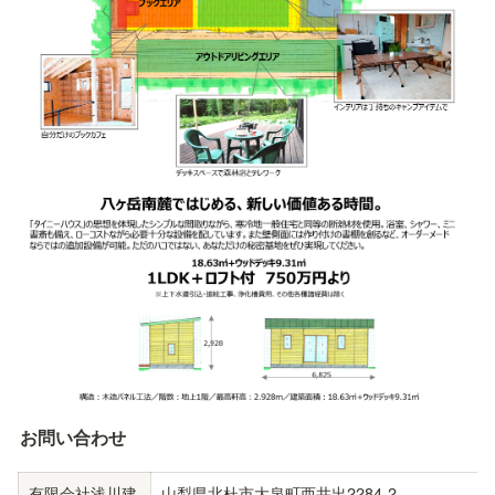
お問い合わせ
有限会社浅川建
⼭梨県北杜市⼤泉町⻄井出2284-2
